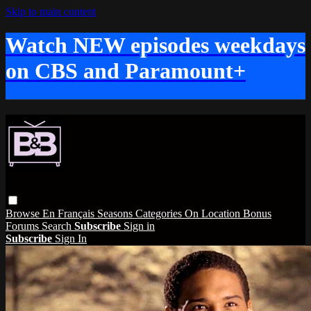
Skip to main content
Watch NEW episodes weekdays
on CBS and Paramount+
Browse
En Français
Seasons
Categories
On Location
Bonus
Forums
Search
Subscribe
Sign in
Subscribe
Sign In