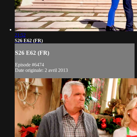
21:52
S26 E62 (FR)
S26 E62 (FR)
Episode #6474
Date originale: 2 avril 2013