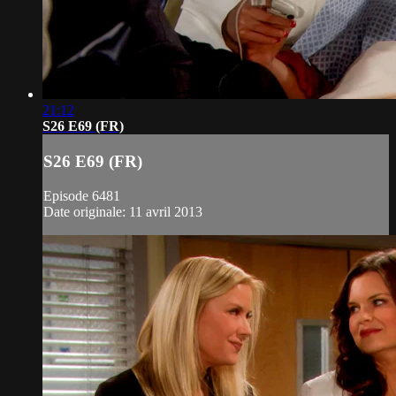
21:12
S26 E69 (FR)
S26 E69 (FR)
Episode 6481
Date originale: 11 avril 2013