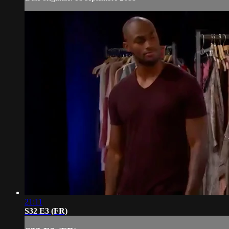
21:11
S32 E3 (FR)