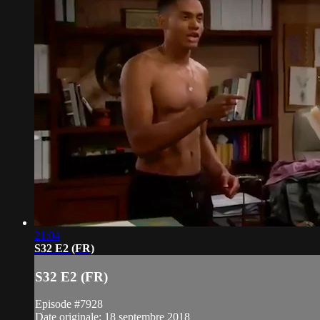
21:04
S32 E2 (FR)
S32 E2 (FR)
Episode #7928
Date originale: 18 septembre 2018