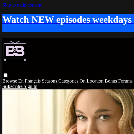
Skip to main content
Watch NEW episodes weekdays
Browse
En Français
Seasons
Categories
On Location
Bonus
Forums
Subscribe
Sign In