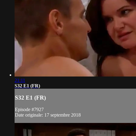
21:11
S32 E1 (FR)
S32 E1 (FR)
Episode #7927
Date originale: 17 septembre 2018