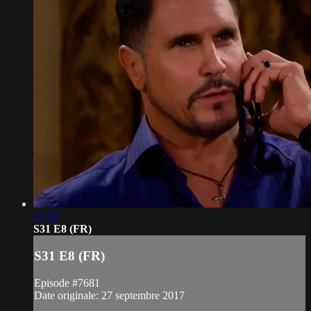
21:36
S31 E8 (FR)
S31 E8 (FR)
Episode #7681
Date originale: 27 septembre 2017