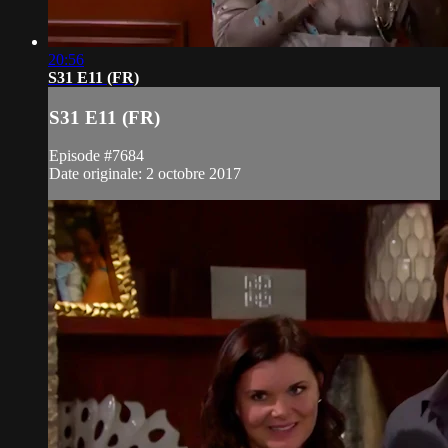
20:56
S31 E11 (FR)
S31 E11 (FR)
Episode #7684
Date originale: 2 octobre 2017