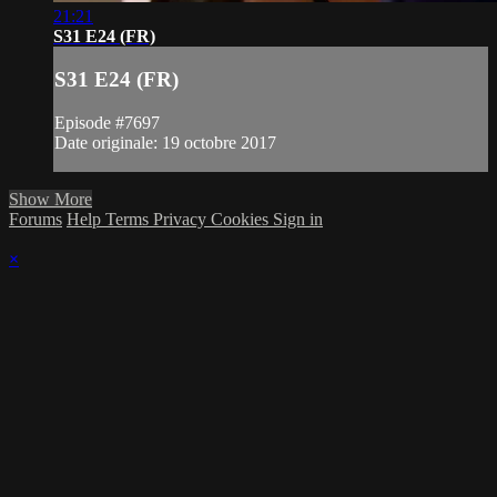
21:21
S31 E24 (FR)
S31 E24 (FR)
Episode #7697
Date originale: 19 octobre 2017
Show More
Forums
Help
Terms
Privacy
Cookies
Sign in
×