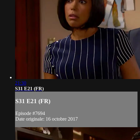
21:30
S31 E21 (FR)
S31 E21 (FR)
Episode #7694
Date originale: 16 octobre 2017